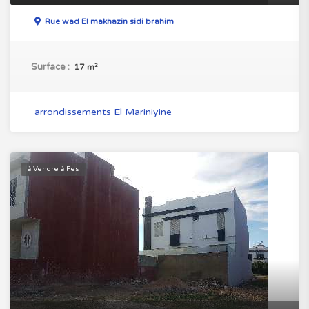
Rue wad El makhazin sidi brahim
Surface :
17 m²
arrondissements El Mariniyine
à Vendre à Fes