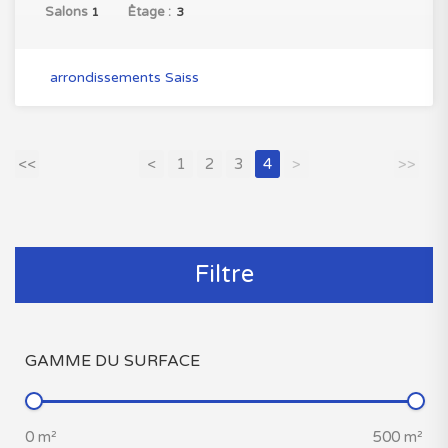
Salons
ُEtage :
1
3
arrondissements Saiss
<<
<
1
2
3
4
>
>>
Filtre
GAMME DU SURFACE