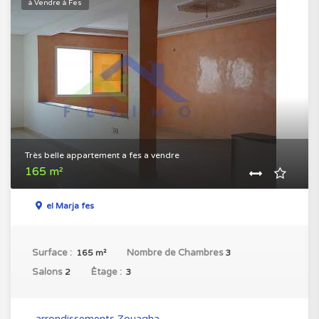
à Vendre à Fes
Très belle appartement a fes a vendre
165 m²
el Marja fes
Surface :
Nombre de Chambres
165 m²
3
Salons
ُEtage :
2
3
arrondissements Zouagha