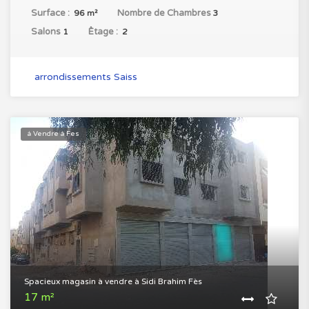
Surface :
Nombre de Chambres
96 m²
3
Salons
ُEtage :
1
2
arrondissements Saiss
à Vendre à Fes
Spacieux magasin à vendre à Sidi Brahim Fès
17 m²