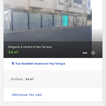
Magasin à vendre à Hay Tarique
34 m²
Rue Abdellah Guennoun Hay Tarique
Surface :
34 m²
Méchouar Fès Jdid