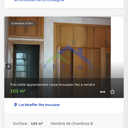
à Vendre à Fes
Très belle appartement route imouzzer fes a vendre
103 m²
Lot Mseffer Rte Imouzzer
Surface :
Nombre de Chambres
103 m²
3