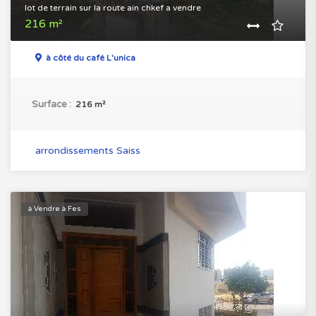
lot de terrain sur la route ain chkef a vendre
216 m²
à côté du café L'unica
Surface :
216 m²
arrondissements Saiss
à Vendre à Fes