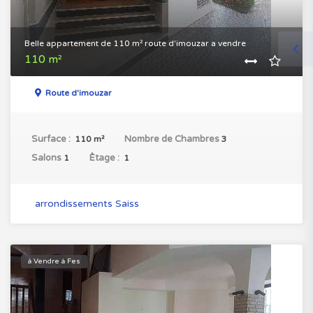
Belle appartement de 110 m² route d'imouzar a vendre
110 m²
Route d'imouzar
Surface :
Nombre de Chambres
110 m²
3
Salons
ُEtage :
1
1
arrondissements Saiss
à Vendre à Fes