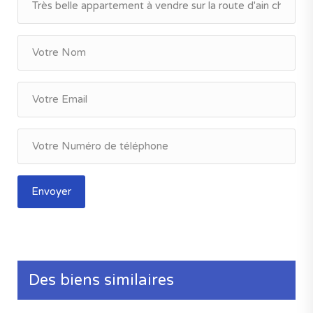
Envoyer
Très belle appartement a fes a
vendre
el Marja fes
Des biens similaires
Surface
Nombre de Chambres
Salons
165 m²
3
2